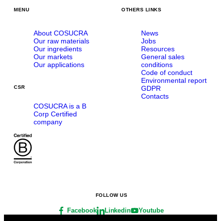
MENU
OTHERS LINKS
About COSUCRA
News
Our raw materials
Jobs
Our ingredients
Resources
Our markets
General sales
Our applications
conditions
Code of conduct
Environmental report
GDPR
CSR
Contacts
COSUCRA is a B
Corp Certified
company
FOLLOW US
Facebook
Linkedin
Youtube